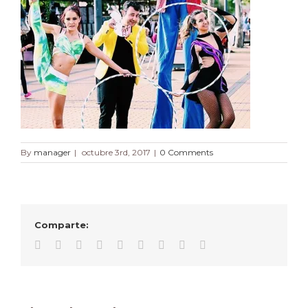
By
manager
|
octubre 3rd, 2017
|
0 Comments
Comparte:
Facebook
Twitter
Linkedin
Reddit
Tumblr
Google+
Pinterest
Vk
Email